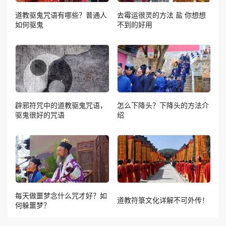
道教驱鬼咒语有哪些？普通人
去霉运很灵的方法 盐 你想想
如何驱鬼
不到的好用
辟邪符咒中的道教驱鬼咒语，
怎么下降头？下降头的方法介
驱鬼很好的咒语
绍
每天做噩梦念什么咒才好？如
道教符箓文化详解不可外传！
何躲噩梦？