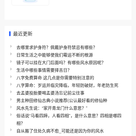
最近更新
去哪里求护身符？佩戴护身符禁忌有哪些？
日常生活之中能够使我们霉运不断的根源
镜子可以挂在大门后面吗？有哪些风水原因呢？
生活中哪些事情需要择吉日？
八字免费算命 这几点是你需要特别注意的
八字算命：岁运并临灾降临，年轻防破财，年老防生死
去孟婆投胎要喝孟婆汤忘记前尘往事
男主种田修仙古典小说推荐(公认最好看的修仙种
风水先生说：“家开青龙门什么意思？”
俗话说“马看四蹄，人看四相”，是什么意思？四相是哪四
相？
自从搬了住处久病不愈_可能还是因为你的风水