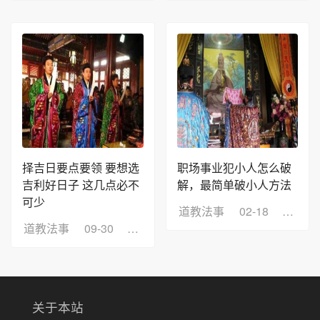
择吉日要点要领 要想选
职场事业犯小人怎么破
吉利好日子 这几点必不
解，最简单破小人方法
可少
道教法事
02-18
浏览：
道教法事
09-30
浏览：13
关于本站