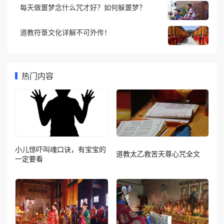
每天做噩梦念什么咒才好？如何躲噩梦？
道教符箓文化详解不可外传！
热门内容
小儿惊吓叫魂口诀，有宝宝的
道教太乙救苦天尊心咒全文
一定要看