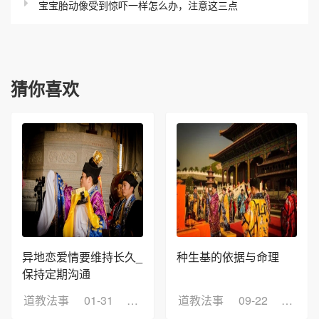
宝宝胎动像受到惊吓一样怎么办，注意这三点
猜你喜欢
异地恋爱情要维持长久_
种生基的依据与命理
保持定期沟通
道教法事
01-31
浏览：17
道教法事
09-22
浏览：