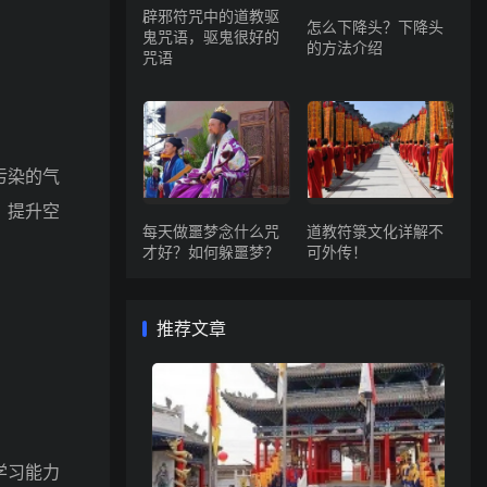
辟邪符咒中的道教驱
怎么下降头？下降头
鬼咒语，驱鬼很好的
的方法介绍
咒语
污染的气
，提升空
每天做噩梦念什么咒
道教符箓文化详解不
才好？如何躲噩梦？
可外传！
推荐文章
学习能力