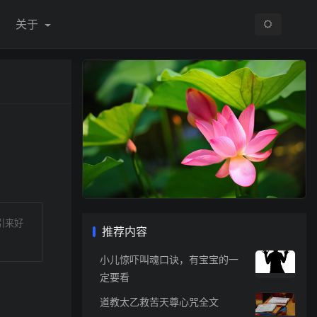
关于
引来好
推荐内容
小儿惊吓叫魂口诀，有宝宝的一
定要看
道教太乙救苦天尊心咒全文