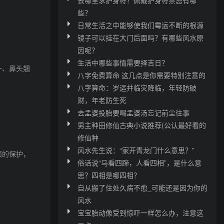
些？
日常生活之中能够使我们霉运不断的根源
镜子可以挂在大门后面吗？有哪些风水原
因呢？
生活中哪些事情需要择吉日？
一、鼻头翘
八字免费算命 这几点是你需要特别注意的
八字算命：岁运并临灾降临，年轻防破
财，年老防生死
去孟婆投胎要喝孟婆汤忘记前尘往事
男主种田修仙古典小说推荐(公认最好看的
修仙种
风水先生说：“家开青龙门什么意思？”
面的保护，
俗话说“马看四蹄，人看四相”，是什么意
思？四相是哪四相？
自从搬了住处久病不愈_可能还是因为你的
风水
宝宝胎动像受到惊吓一样怎么办，注意这