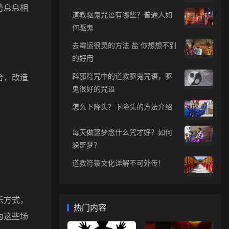
势息息相
道教驱鬼咒语有哪些？普通人如
何驱鬼
去霉运很灵的方法 盐 你想想不到
的好用
辟邪符咒中的道教驱鬼咒语，驱
合，改造
鬼很好的咒语
怎么下降头？下降头的方法介绍
每天做噩梦念什么咒才好？如何
躲噩梦？
道教符箓文化详解不可外传！
乐方式，
热门内容
为这些场