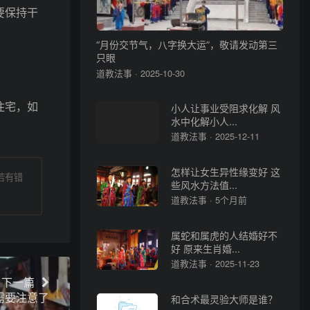
要保持干
“月份交节气，八字换大运”，敬请发动第三
只眼
道教法事 · 2025-10-30
住宅，如
小人让事业受阻求化解 风
水中化解小人...
道教法事 · 2025-12-11
怎样让女生异性缘变好 这
若有错
些风水方法值...
道教法事 · 5个月前
属蛇和属虎的人结婚好不
好 原来生肖婚...
道教法事 · 2025-11-23
下一篇
需要注意了
和合术最灵验大师是谁？