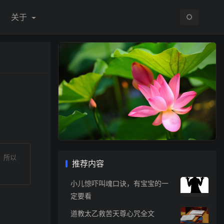
关于
。所以
推荐内容
小儿惊吓叫魂口诀，有宝宝的一
定要看
道教太乙救苦天尊心咒全文