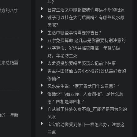
些？
日常生活之中能够使我们霉运不断的根源
双方的八字
镜子可以挂在大门后面吗？有哪些风水原
因呢？
生活中哪些事情需要择吉日？
八字免费算命 这几点是你需要特别注意的
八字算命：岁运并临灾降临，年轻防破
财，年老防生死
就来总结婴
去孟婆投胎要喝孟婆汤忘记前尘往事
男主种田修仙古典小说推荐(公认最好看的
修仙种
风水先生说：“家开青龙门什么意思？”
俗话说“马看四蹄，人看四相”，是什么意
思？四相是哪四相？
自从搬了住处久病不愈_可能还是因为你的
新的一年新
风水
宝宝胎动像受到惊吓一样怎么办，注意这
三点