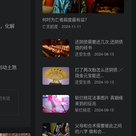
何时为亡者超度最有益？
，化解
亡灵超度 · 2024-11-11
还阴债需要还几次,还阴债
烧的经书
还受生债 · 2024-08-13
到动土煞
打了两次胎怎么还阴债 ／
烧金元宝能还...
还受生债 · 2024-10-13
斩烂桃花法事图片 真姻缘
若有错
来到的征兆
斩烂桃花 · 2024-09-15
父母和合术需要彼此之间
的八字 做和合...