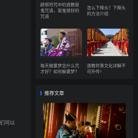
辟邪符咒中的道教驱
怎么下降头？下降头
鬼咒语，驱鬼很好的
的方法介绍
咒语
每天做噩梦念什么咒
道教符箓文化详解不
才好？如何躲噩梦？
可外传！
推荐文章
们可以