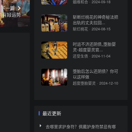
姻缘和合 · 2024-09-18
下一篇
拥有好运势
斩断烂桃花的神奇秘法把
出轨的丈夫拉回...
斩烂桃花 · 2024-08-15
时运不济还阴债_堕胎婴
灵-超度婴灵官...
还受生债 · 2024-11-04
堕胎后怎么还阴债？你可
以这样做
超度堕胎婴灵 · 2024-12-10
最近更新
去哪里求护身符？佩戴护身符禁忌有哪