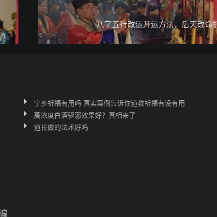
八字五行改运开运方法，后天改命
宁乡祈福有用吗 真实案例告诉你道教祈福有没有用
高浓度白酒驱邪效果好？真相来了
道长做的法术好吗
骗