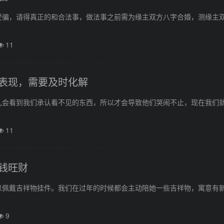
受骗，请得真正的和合法事，做法事之前需为缘主双方八字合婚，测缘主
11
表现，需要及时化解
儿会看到我们承认看不见的东西，所以才会导致他们哭闹不止，现在我们
11
钱旺财
以佩戴吉祥物挂件。我们在过年的时候都会主动陪她一些吉祥物，寓意有
9