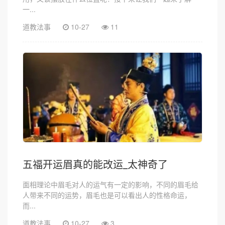
一...
道教法事
10-27
11
五福开运眉真的能改运_太神奇了
面相理论中眉毛对人的运气有一定的影响，不同的眉毛给
人带来不同的运势，眉毛也是可以看出人的性格命运，
而...
道教法事
10-27
3