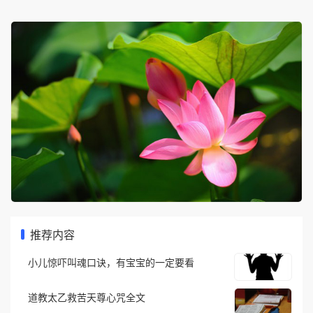
推荐内容
小儿惊吓叫魂口诀，有宝宝的一定要看
道教太乙救苦天尊心咒全文