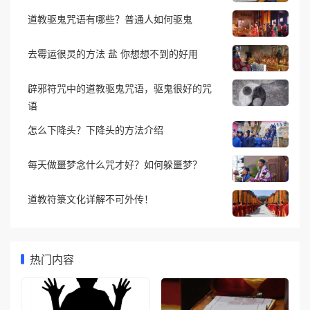
道教驱鬼咒语有哪些？普通人如何驱鬼
去霉运很灵的方法 盐 你想想不到的好用
辟邪符咒中的道教驱鬼咒语，驱鬼很好的咒
语
怎么下降头？下降头的方法介绍
每天做噩梦念什么咒才好？如何躲噩梦？
道教符箓文化详解不可外传！
热门内容