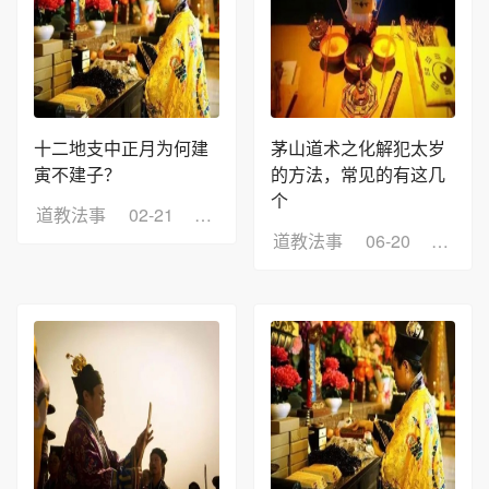
十二地支中正月为何建
茅山道术之化解犯太岁
寅不建子？
的方法，常见的有这几
个
道教法事
02-21
浏览：4
道教法事
06-20
浏览：