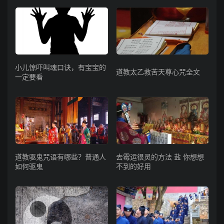
小儿惊吓叫魂口诀，有宝宝的
道教太乙救苦天尊心咒全文
一定要看
道教驱鬼咒语有哪些？普通人
去霉运很灵的方法 盐 你想想
如何驱鬼
不到的好用