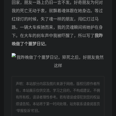
回家，朋友一路上仍旧一言不发。好奇朋友为何对
我的死亡无动于衷，就飘着魂体跟在她身边。等过
红绿灯的时候，失了魂一样的朋友，闯红灯过马
路，一辆大车疾驰而来，我的灵魂瞬间将她护在身
下。在大车的刹车声中我被吓醒了，所以写了
我昨
晚做了个噩梦日记
。
声明：本站部分内容及图片来源于网络，版权归原作者所
有，本站展示仅供交流、学习之目的，不构成建议，不拥
有所有权，请读者理性参考。若有错误或侵犯到您的权益
烦请告知，本站将于第一时间处理，站务联系请查阅首页
“举报投诉”栏目。