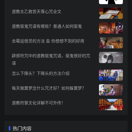
道教太乙救苦天尊心咒全文
道教驱鬼咒语有哪些？普通人如何驱鬼
去霉运很灵的方法 盐 你想想不到的好用
辟邪符咒中的道教驱鬼咒语，驱鬼很好的咒
语
怎么下降头？下降头的方法介绍
每天做噩梦念什么咒才好？如何躲噩梦？
道教符箓文化详解不可外传！
热门内容