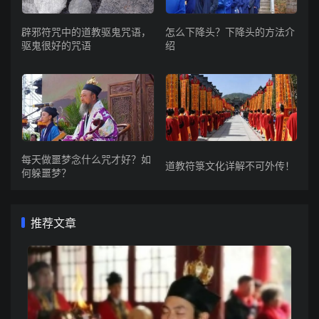
辟邪符咒中的道教驱鬼咒语，
怎么下降头？下降头的方法介
驱鬼很好的咒语
绍
每天做噩梦念什么咒才好？如
道教符箓文化详解不可外传！
何躲噩梦？
推荐文章