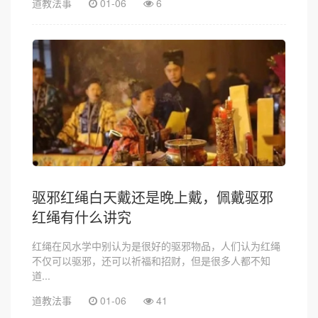
道教法事
01-06
6
驱邪红绳白天戴还是晚上戴，佩戴驱邪
红绳有什么讲究
红绳在风水学中别认为是很好的驱邪物品，人们认为红绳
不仅可以驱邪，还可以祈福和招财，但是很多人都不知
道...
道教法事
01-06
41