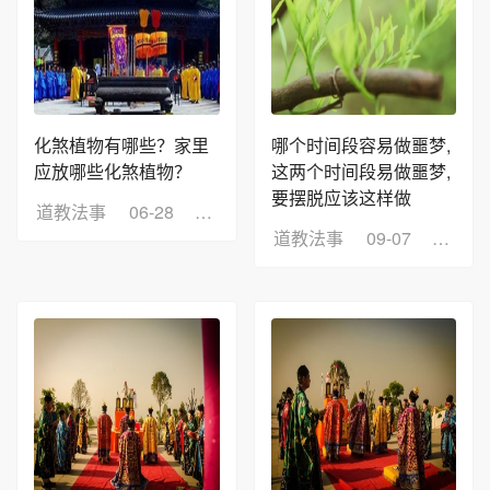
化煞植物有哪些？家里
哪个时间段容易做噩梦,
应放哪些化煞植物？
这两个时间段易做噩梦,
要摆脱应该这样做
道教法事
06-28
浏览：5
道教法事
09-07
浏览：