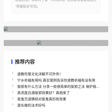
“举报投诉”栏目。
上一篇
做人太绝迟早要遭报应，你认同吗？
下一篇
总是做噩梦被追杀,常见的6种梦境解读
推荐内容
道教符箓文化详解不可外传！
宁乡祈福有用吗 真实案例告诉你道教祈福有没有用
驱邪有什么方法 分享一些很简单的驱邪之法 保护我...
高浓度白酒驱邪效果好？真相来了
驱鬼咒语佛经对驱鬼真的有效果
道长做的法术好吗