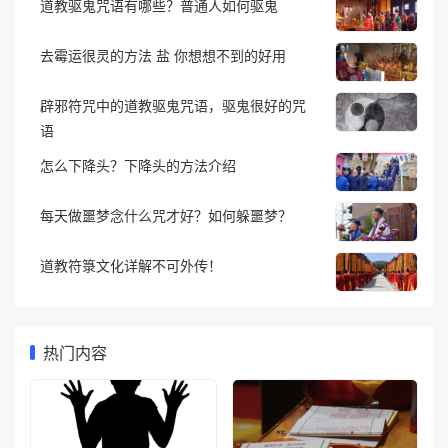
道教驱鬼咒语有哪些？普通人如何驱鬼
去霉运很灵的方法 盐 你想想不到的好用
辟邪符咒中的道教驱鬼咒语，驱鬼很好的咒
语
怎么下降头？下降头的方法介绍
每天做噩梦念什么咒才好？如何躲噩梦？
道教符箓文化详解不可外传！
热门内容