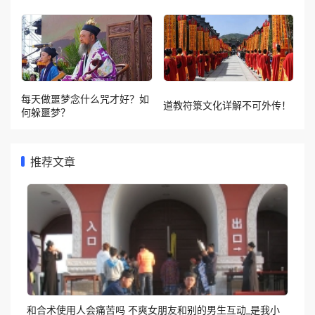
每天做噩梦念什么咒才好？如
道教符箓文化详解不可外传！
何躲噩梦？
推荐文章
和合术使用人会痛苦吗 不爽女朋友和别的男生互动_是我小