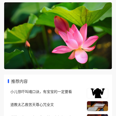
推荐内容
小儿惊吓叫魂口诀，有宝宝的一定要看
道教太乙救苦天尊心咒全文