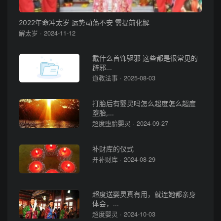
2022年命冲太岁 运势动荡不安 需提前化解
解太岁 · 2024-11-12
戴什么首饰驱邪 这些都是很常见的
辟邪...
道教法事 · 2025-08-03
打胎后有婴灵吗怎么超度怎么超度
堕胎,...
超度堕胎婴灵 · 2024-09-27
补财库的仪式
开补财库 · 2024-08-29
超度送婴灵真有用，就连她都亲身
体会，...
超度婴灵 · 2024-10-03