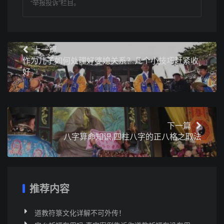
“举报投诉”栏目。
上一篇
作为儿子如何处理好婆媳关系？几个小技巧赶紧收
好
下一篇
八字算命知识,四柱八字的正八格之取法
推荐内容
道教符箓文化详解不可外传！