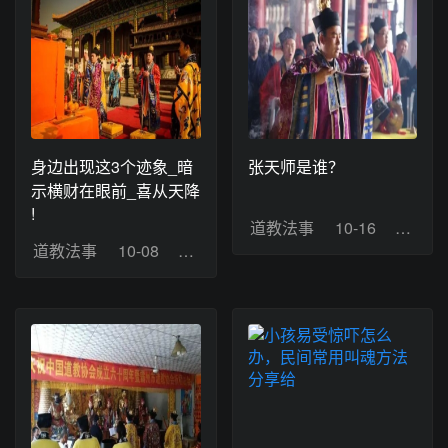
身边出现这3个迹象_暗
张天师是谁？
示横财在眼前_喜从天降
!
道教法事
10-16
浏览：
道教法事
10-08
浏览：10