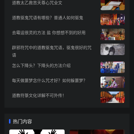
道教太乙救苦天尊心咒全文
道教驱鬼咒语有哪些？普通人如何驱鬼
去霉运很灵的方法 盐 你想想不到的好用
辟邪符咒中的道教驱鬼咒语，驱鬼很好的咒
语
怎么下降头？下降头的方法介绍
每天做噩梦念什么咒才好？如何躲噩梦？
道教符箓文化详解不可外传！
热门内容