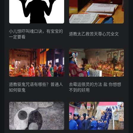
小儿惊吓叫魂口诀，有宝宝的
道教太乙救苦天尊心咒全文
一定要看
道教驱鬼咒语有哪些？普通人
去霉运很灵的方法 盐 你想想
如何驱鬼
不到的好用