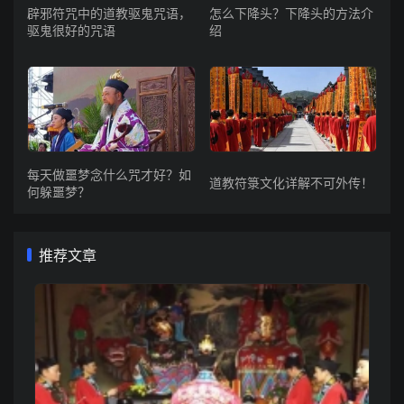
辟邪符咒中的道教驱鬼咒语，
怎么下降头？下降头的方法介
驱鬼很好的咒语
绍
每天做噩梦念什么咒才好？如
道教符箓文化详解不可外传！
何躲噩梦？
推荐文章