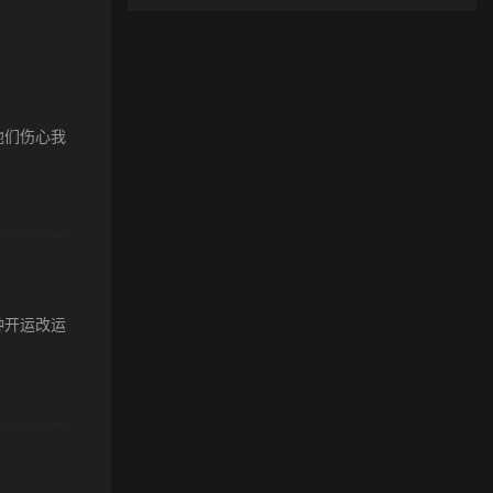
他们伤心我
种开运改运