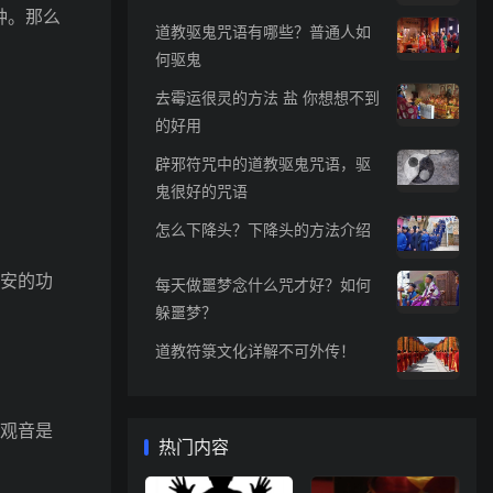
种。那么
道教驱鬼咒语有哪些？普通人如
何驱鬼
去霉运很灵的方法 盐 你想想不到
的好用
辟邪符咒中的道教驱鬼咒语，驱
鬼很好的咒语
怎么下降头？下降头的方法介绍
安的功
每天做噩梦念什么咒才好？如何
躲噩梦？
道教符箓文化详解不可外传！
观音是
热门内容