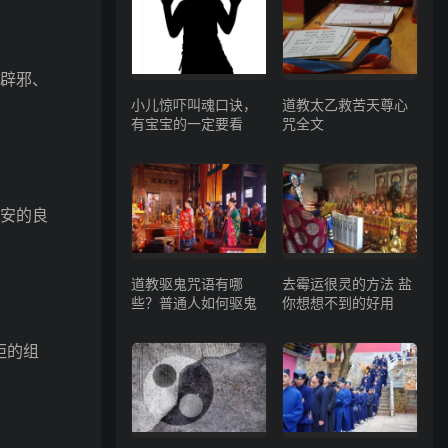
辟邪、
小儿惊吓叫魂口诀，
道教太乙救苦天尊心
有宝宝的一定要看
咒全文
安的良
道教驱鬼咒语有哪
去霉运很灵的方法 盐
些？普通人如何驱鬼
你想想不到的好用
距的组