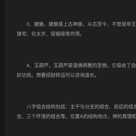
3、貔貅，貔貅是上古神兽，从古至今，不管是帝王
镇宅、化太岁、促姻缘等作用。
4、玉葫芦，玉葫芦是道佛两教的圣物，它吸收了自
好功效。想要招财转运可以咨询道长。
八字组合结构包括：主干与分支的组合、前后的组合
合、三个环境的组合等，位置A的结构地点，神的真理