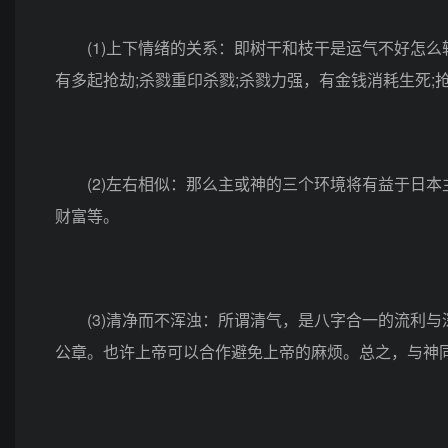
(1)上下情绪的关系：即树干和枝干是运气不好怎么
有多起抢劫;杀戮重印杀戮;杀戮力强，有金钱消耗生死;
(2)左右相似：那么主或神的三个环境将有益于日本主
财富等。
(3)清净而不浑浊：所谓清气，是八字合一的流利与
公章。也许上帝可以合作避免上帝的麻烦。总之，与神