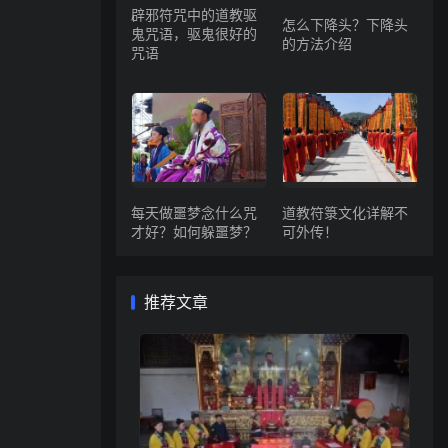
辟邪符咒中的道教驱
怎么下降头？下降头
鬼咒语，驱鬼很好的
的方法介绍
咒语
每天做噩梦念什么咒
道教符箓文化详解不
才好？如何躲噩梦？
可外传！
推荐文章