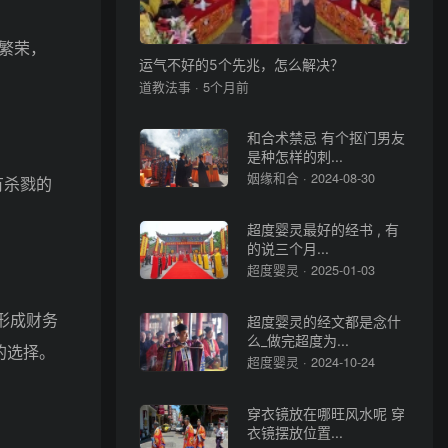
繁荣，
运气不好的5个先兆，怎么解决？
道教法事 · 5个月前
和合术禁忌 有个抠门男友
是种怎样的刺...
姻缘和合 · 2024-08-30
有杀戮的
超度婴灵最好的经书 , 有
的说三个月...
超度婴灵 · 2025-01-03
形成财务
超度婴灵的经文都是念什
么_做完超度为...
的选择。
超度婴灵 · 2024-10-24
穿衣镜放在哪旺风水呢 穿
衣镜摆放位置...