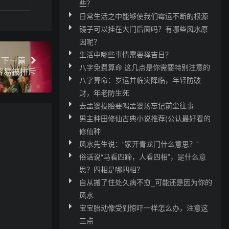
些？
日常生活之中能够使我们霉运不断的根源
镜子可以挂在大门后面吗？有哪些风水原
因呢？
生活中哪些事情需要择吉日？
下一篇
八字免费算命 这几点是你需要特别注意的
容易被排斥
八字算命：岁运并临灾降临，年轻防破
财，年老防生死
去孟婆投胎要喝孟婆汤忘记前尘往事
男主种田修仙古典小说推荐(公认最好看的
修仙种
风水先生说：“家开青龙门什么意思？”
俗话说“马看四蹄，人看四相”，是什么意
思？四相是哪四相？
自从搬了住处久病不愈_可能还是因为你的
风水
宝宝胎动像受到惊吓一样怎么办，注意这
三点