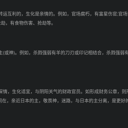
转运互利的，生化是亲情的。例如，官场腐朽，有富星伤官;官场
抢劫，有食物伤害、抢劫等。
(或神)。例如，杀戮强弱有羊的刀刃或印记相结合，杀戮强弱
深情，生化适宜，与阴阳关气的财政官员。如形成财务公章，则
同在，亲近日本的主，敬畏神，迷路，与日本的主分离，是更好