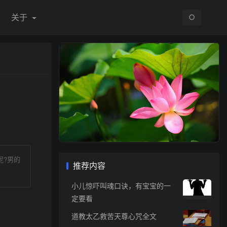
关于
呢?男的
推荐内容
小儿惊吓叫魂口诀，有宝宝的一
定要看
道教太乙救苦天尊心咒全文