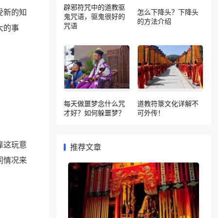
辟邪符咒中的道教驱
受新的知
怎么下降头？下降头
鬼咒语，驱鬼很好的
的方法介绍
咒语
大的事
每天做噩梦念什么咒
道教符箓文化详解不
才好？如何躲噩梦？
可外传！
靠这玩意
推荐文章
同情况来