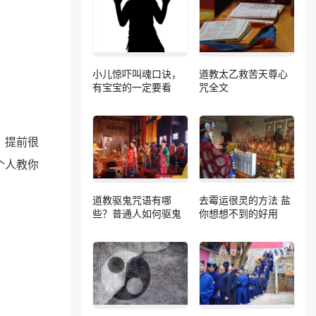
小儿惊吓叫魂口诀，
道教太乙救苦天尊心
有宝宝的一定要看
咒全文
，提前很
个人教你
道教驱鬼咒语有哪
去霉运很灵的方法 盐
些？普通人如何驱鬼
你想想不到的好用