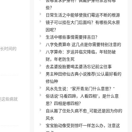
些？
日常生活之中能够使我们霉运不断的根源
镜子可以挂在大门后面吗？有哪些风水原
因呢？
生活中哪些事情需要择吉日？
八字免费算命 这几点是你需要特别注意的
有长时间的
八字算命：岁运并临灾降临，年轻防破
财，年老防生死
去孟婆投胎要喝孟婆汤忘记前尘往事
男主种田修仙古典小说推荐(公认最好看的
修仙种
风水先生说：“家开青龙门什么意思？”
俗话说“马看四蹄，人看四相”，是什么意
是这些病就
思？四相是哪四相？
自从搬了住处久病不愈_可能还是因为你的
风水
宝宝胎动像受到惊吓一样怎么办，注意这