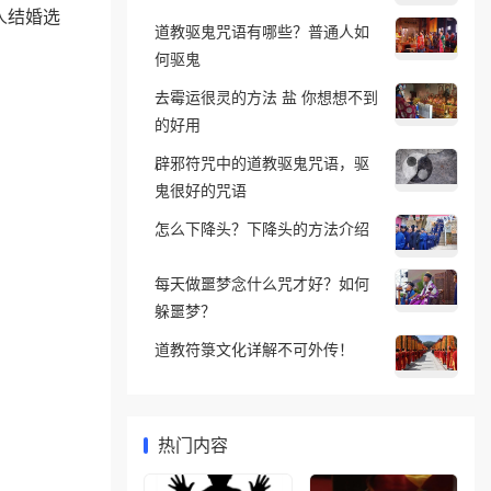
人结婚选
道教驱鬼咒语有哪些？普通人如
何驱鬼
去霉运很灵的方法 盐 你想想不到
的好用
辟邪符咒中的道教驱鬼咒语，驱
鬼很好的咒语
怎么下降头？下降头的方法介绍
每天做噩梦念什么咒才好？如何
躲噩梦？
道教符箓文化详解不可外传！
热门内容