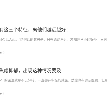
有这三个特征，离他们越远越好！
日久见人心。”这句话的意思是，只有路途遥远，才知道马匹的好坏，只
2
焦虑抑郁，出现这种情况要及
多年的医治就是不见好转，一直都在积极的就医，然后也有遵从医嘱，但
4