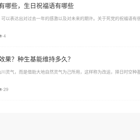
有哪些，生日祝福语有哪些
，可以表达出对过去一年的感激以及对未来的期许。关于死党的祝福语有
4
效果？种生基能维持多久？
山川灵气，而是借助大地自然灵气为己所用，这样称为改运，择日时空种
29