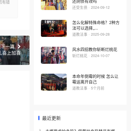
还阴债有效吗
若有错
还受生债 · 2024-09-12
怎么化解特殊命格？2种方
法可以选择_...
道教法事 · 2025-09-28
下一篇
风水四招教你斩断烂桃花
礼喜上加喜
斩烂桃花 · 2024-10-07
本命年倒霉的时候 怎么让
霉运离开自己
道教法事 · 5个月前
最近更新
去哪里求护身符？佩戴护身符禁忌有哪