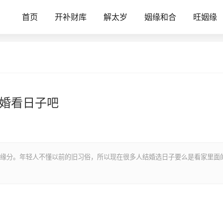
首页
开补财库
解太岁
姻缘和合
旺姻缘
结婚看日子吧
缘分。年轻人不懂以前的旧习俗，所以现在很多人结婚选日子要么是看家里面