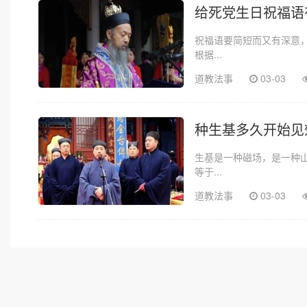
给死党生日祝福语
祝福语要简短而又有深意
根据...
道教法事
03-03
种生基多久开始见
生基是一种磁场，是一种
等于...
道教法事
03-03