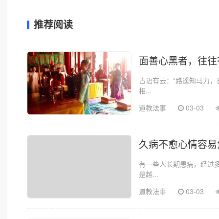
推荐阅读
面善心黑者，往往
古语有云：“路遥知马力，
相...
道教法事
03-03
久病不愈心情容易
有一些人长期患病，经过
是越...
道教法事
03-03