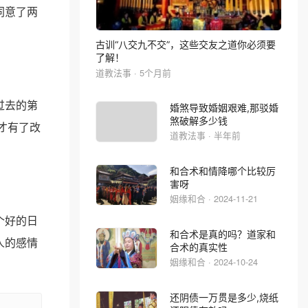
同意了两
古训“八交九不交”，这些交友之道你必须要
了解！
道教法事 · 5个月前
过去的第
婚煞导致婚姻艰难,那驳婚
煞破解多少钱
才有了改
道教法事 · 半年前
和合术和情降哪个比较厉
害呀
姻缘和合 · 2024-11-21
个好的日
和合术是真的吗？道家和
人的感情
合术的真实性
姻缘和合 · 2024-10-24
还阴债一万贯是多少,烧纸