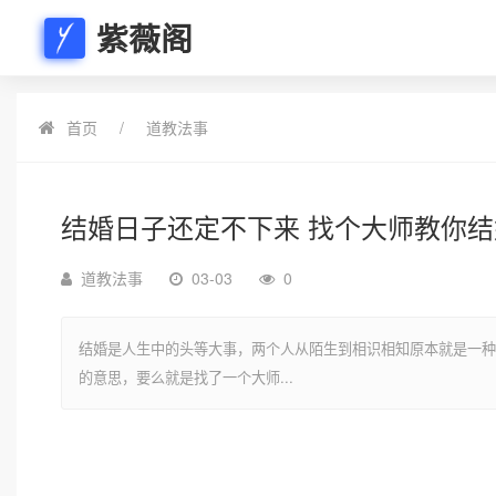
紫薇阁
首页
道教法事
结婚日子还定不下来 找个大师教你
道教法事
03-03
0
结婚是人生中的头等大事，两个人从陌生到相识相知原本就是一种
的意思，要么就是找了一个大师...