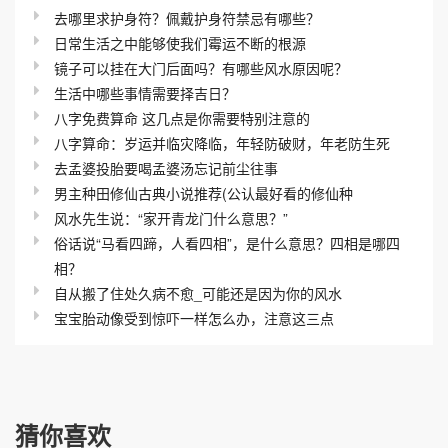
去哪里求护身符？佩戴护身符禁忌有哪些？
日常生活之中能够使我们霉运不断的根源
镜子可以挂在大门后面吗？有哪些风水原因呢？
生活中哪些事情需要择吉日？
八字免费算命 这几点是你需要特别注意的
八字算命：岁运并临灾降临，年轻防破财，年老防生死
去孟婆投胎要喝孟婆汤忘记前尘往事
男主种田修仙古典小说推荐(公认最好看的修仙种
风水先生说：“家开青龙门什么意思？”
俗话说“马看四蹄，人看四相”，是什么意思？四相是哪四
相？
自从搬了住处久病不愈_可能还是因为你的风水
宝宝胎动像受到惊吓一样怎么办，注意这三点
猜你喜欢