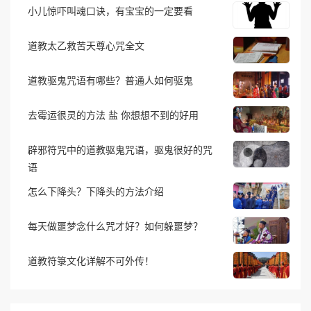
小儿惊吓叫魂口诀，有宝宝的一定要看
道教太乙救苦天尊心咒全文
道教驱鬼咒语有哪些？普通人如何驱鬼
去霉运很灵的方法 盐 你想想不到的好用
辟邪符咒中的道教驱鬼咒语，驱鬼很好的咒
语
怎么下降头？下降头的方法介绍
每天做噩梦念什么咒才好？如何躲噩梦？
道教符箓文化详解不可外传！