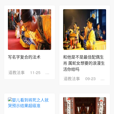
写名字复合的法术
和他是不是最佳配偶生
肖 属蛇女想要的浪漫生
活你给吗
道教法事
11-25
浏览：10
道教法事
09-23
浏览：