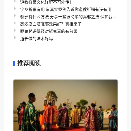
道教符箓文化详解不可外传！
宁乡祈福有用吗 真实案例告诉你道教祈福有没有用
驱邪有什么方法 分享一些很简单的驱邪之法 保护我...
高浓度白酒驱邪效果好？真相来了
驱鬼咒语佛经对驱鬼真的有效果
道长做的法术好吗
推荐阅读