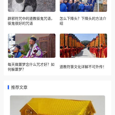
辟邪符咒中的道教驱鬼咒语，
怎么下降头？下降头的方法介
驱鬼很好的咒语
绍
每天做噩梦念什么咒才好？如
道教符箓文化详解不可外传！
何躲噩梦？
推荐文章