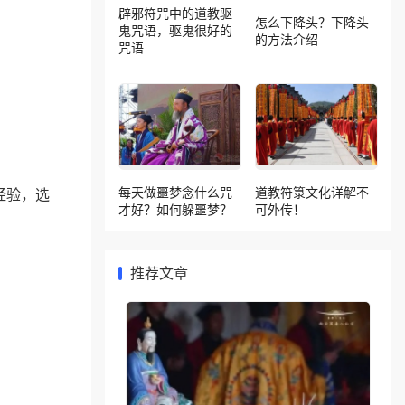
辟邪符咒中的道教驱
怎么下降头？下降头
鬼咒语，驱鬼很好的
的方法介绍
咒语
经验，选
每天做噩梦念什么咒
道教符箓文化详解不
才好？如何躲噩梦？
可外传！
推荐文章