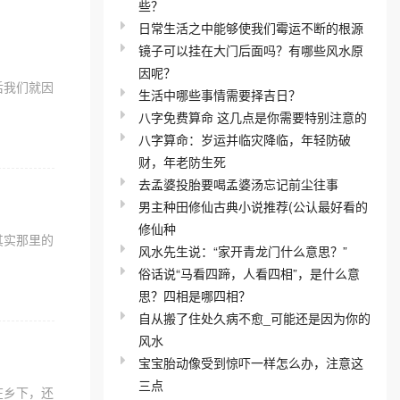
些？
日常生活之中能够使我们霉运不断的根源
镜子可以挂在大门后面吗？有哪些风水原
因呢？
后我们就因
生活中哪些事情需要择吉日？
八字免费算命 这几点是你需要特别注意的
八字算命：岁运并临灾降临，年轻防破
财，年老防生死
去孟婆投胎要喝孟婆汤忘记前尘往事
男主种田修仙古典小说推荐(公认最好看的
修仙种
其实那里的
风水先生说：“家开青龙门什么意思？”
俗话说“马看四蹄，人看四相”，是什么意
思？四相是哪四相？
自从搬了住处久病不愈_可能还是因为你的
风水
宝宝胎动像受到惊吓一样怎么办，注意这
三点
在乡下，还