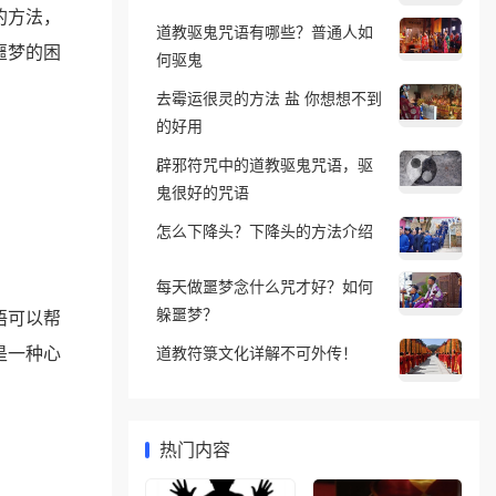
的方法，
道教驱鬼咒语有哪些？普通人如
噩梦的困
何驱鬼
去霉运很灵的方法 盐 你想想不到
的好用
辟邪符咒中的道教驱鬼咒语，驱
鬼很好的咒语
怎么下降头？下降头的方法介绍
每天做噩梦念什么咒才好？如何
躲噩梦？
语可以帮
是一种心
道教符箓文化详解不可外传！
热门内容