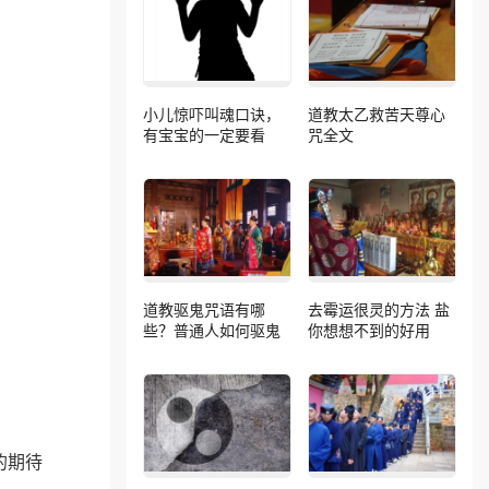
小儿惊吓叫魂口诀，
道教太乙救苦天尊心
有宝宝的一定要看
咒全文
道教驱鬼咒语有哪
去霉运很灵的方法 盐
些？普通人如何驱鬼
你想想不到的好用
的期待