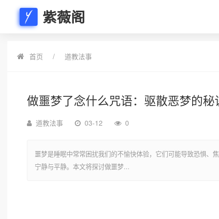
紫薇阁
首页
道教法事
做噩梦了念什么咒语：驱散恶梦的秘
道教法事
03-12
0
噩梦是睡眠中常常困扰我们的不愉快体验，它们可能导致恐惧、焦
宁静与平静。本文将探讨做噩梦...