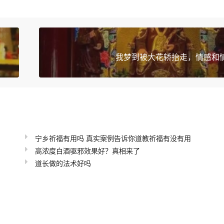
我梦到被大花轿抬走，情感和
宁乡祈福有用吗 真实案例告诉你道教祈福有没有用
高浓度白酒驱邪效果好？真相来了
道长做的法术好吗