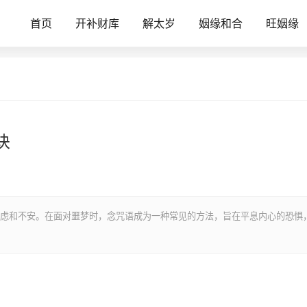
首页
开补财库
解太岁
姻缘和合
旺姻缘
诀
虑和不安。在面对噩梦时，念咒语成为一种常见的方法，旨在平息内心的恐惧