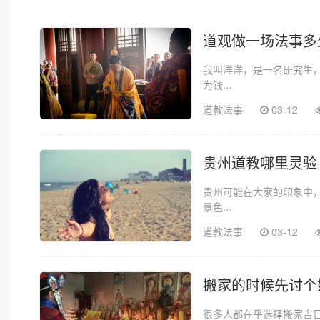
道观做一场法事多
我叫洋洋，是一名研究生
为钱...
道教法事
03-12
贵州道教哪里灵验
贵州可能在大家的印象中
景色...
道教法事
03-12
搬家的时候先讨个
很多人都在乎选择搬家吉