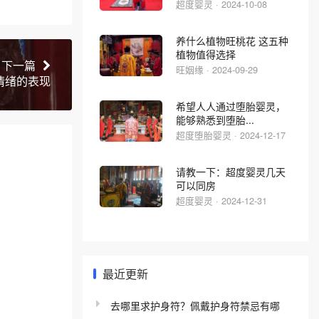
超度婴灵 · 2024-10-08
养什么植物旺桃花 这五种
植物值得选择
下一篇
旺姻缘 · 2024-09-29
情绪的表现
希望人人通过堕胎婴灵，
能够熟悉到堕胎...
超度堕胎婴灵 · 2024-12-17
请教一下：超度婴灵几天
可以同房
超度婴灵 · 2024-12-31
最近更新
去哪里求护身符？佩戴护身符禁忌有哪