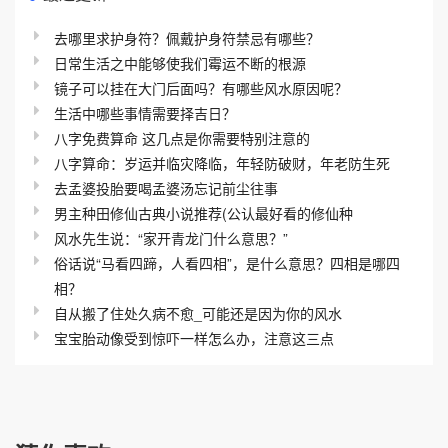
去哪里求护身符？佩戴护身符禁忌有哪些？
日常生活之中能够使我们霉运不断的根源
镜子可以挂在大门后面吗？有哪些风水原因呢？
生活中哪些事情需要择吉日？
八字免费算命 这几点是你需要特别注意的
八字算命：岁运并临灾降临，年轻防破财，年老防生死
去孟婆投胎要喝孟婆汤忘记前尘往事
男主种田修仙古典小说推荐(公认最好看的修仙种
风水先生说：“家开青龙门什么意思？”
俗话说“马看四蹄，人看四相”，是什么意思？四相是哪四
相？
自从搬了住处久病不愈_可能还是因为你的风水
宝宝胎动像受到惊吓一样怎么办，注意这三点