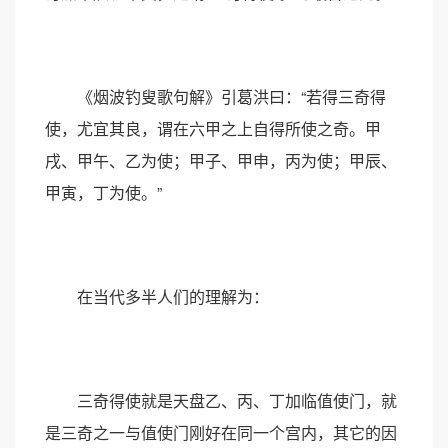
《烟波钓叟歌句解》引葛洪曰：“若得三奇得
使，尤宜其良，谓在六甲之上自得所使之奇。甲
戌、甲午、乙为使；甲子、甲申，丙为使；甲辰、
甲寅，丁为使。”
在当代多半人们的理解为：
三奇得使就是天盘乙、丙、丁加临值使门，就
是三奇之一与值使门刚好在同一个宫内，其它的因