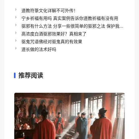
道教符箓文化详解不可外传！
宁乡祈福有用吗 真实案例告诉你道教祈福有没有用
驱邪有什么方法 分享一些很简单的驱邪之法 保护我...
高浓度白酒驱邪效果好？真相来了
驱鬼咒语佛经对驱鬼真的有效果
道长做的法术好吗
推荐阅读