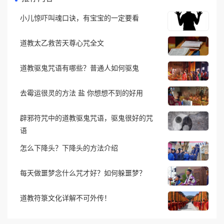
小儿惊吓叫魂口诀，有宝宝的一定要看
道教太乙救苦天尊心咒全文
道教驱鬼咒语有哪些？普通人如何驱鬼
去霉运很灵的方法 盐 你想想不到的好用
辟邪符咒中的道教驱鬼咒语，驱鬼很好的咒
语
怎么下降头？下降头的方法介绍
每天做噩梦念什么咒才好？如何躲噩梦？
道教符箓文化详解不可外传！