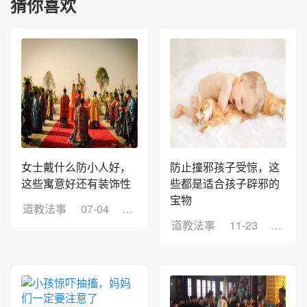
猜你喜欢
女士戴什么防小人好，
防止撞邪孩子受惊，这
这些寓意好还有装饰性
些都是适合孩子辟邪的
宝物
道教法事
07-04
浏览：4
道教法事
11-23
浏览：