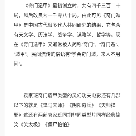
《奇门遁甲》最初创立时，共有四千三百二十
局，风后改良为一千零八十局。由此可见《奇门遁
甲》是中国古代很多代人共同研究的结果，它包含
有天文学、历法学、战争学、谋略学、哲学等。现
在《奇门遁甲》又通常被人简称“奇门”、“奇门遁”、
“遁甲”。民间流传的俗语有“学会奇门遁，来人不用
问“。
袁家班奇门盾甲类型的灵幻功夫电影还有几部
以下的就是《鬼马天师》《阴阳奇兵》《天师撞
邪》这还有两部袁家班同期非同类型片同样经典搞
笑《笑太极》《僵尸怕怕》