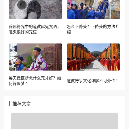
辟邪符咒中的道教驱鬼咒语，
怎么下降头？下降头的方法介
驱鬼很好的咒语
绍
每天做噩梦念什么咒才好？如
道教符箓文化详解不可外传！
何躲噩梦？
推荐文章