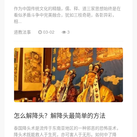
作为中国传统文化的精髓，儒、释、道三家思想始终是在
看似矛盾斗争中完美融合，犹如三枝奇葩，各彰异彩，
相...
道教法事
03-02
3
怎么解降头？解降头最简单的方法
泰国降头术是流传于东南亚地区的一种邪恶的恐怖巫术，
降头术既能救人于生死，亦可害人于无形。如何中了降